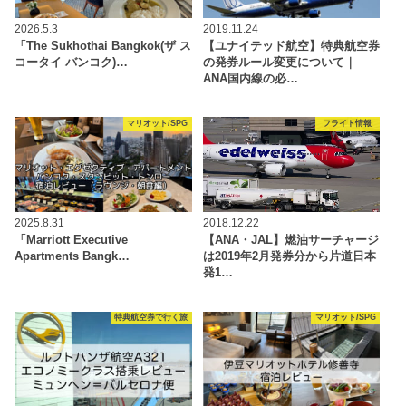
2026.5.3
2019.11.24
「The Sukhothai Bangkok(ザ ス
【ユナイテッド航空】特典航空券
コータイ バンコク)…
の発券ルール変更について｜
ANA国内線の必…
マリオット/SPG
フライト情報
2025.8.31
2018.12.22
「Marriott Executive
【ANA・JAL】燃油サーチャージ
Apartments Bangk…
は2019年2月発券分から片道日本
発1…
特典航空券で行く旅
マリオット/SPG