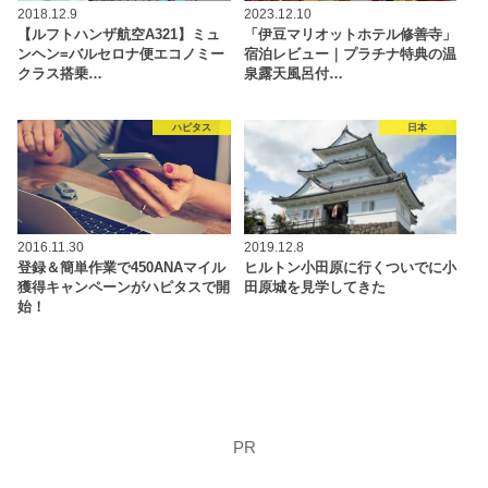
2018.12.9
2023.12.10
【ルフトハンザ航空A321】ミュ
「伊豆マリオットホテル修善寺」
ンヘン=バルセロナ便エコノミー
宿泊レビュー｜プラチナ特典の温
クラス搭乗…
泉露天風呂付…
ハピタス
日本
2016.11.30
2019.12.8
登録＆簡単作業で450ANAマイル
ヒルトン小田原に行くついでに小
獲得キャンペーンがハピタスで開
田原城を見学してきた
始！
PR