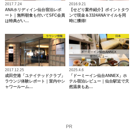
2017.7.24
2016.9.21
ANAホリディイン仙台宿泊レポ
【せどり案件紹介】ポイントタウ
ート｜無料朝食も付いてSFC会員
ンで現金＆3324ANAマイルを同
は特典がい…
時に獲得!
ラウンジ情報
日本
2017.12.25
2025.4.6
成田空港「ユナイテッドクラブ」
「ドーミーイン仙台ANNEX」ホ
ラウンジ体験レポート｜室内やシ
テル宿泊レビュー｜仙台駅近で天
ャワールーム…
然温泉もあ…
PR