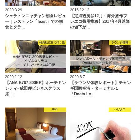
2020.3.29
2016.12.12
シェラトンニャチャン朝食レビュ
【定点観測@12月：海外旅作プ
ー｜レストラン「feast」での朝
レエコ費用推移】2017年4月以降
食とクラ…
の値下が…
特典航空券で行く旅
ラウンジ情報
2020.1.12
2020.6.7
【ANA B767-300ER】ホーチミン
【ラウンジ体験レポート】チャン
シティ=成田便ビジネスクラス
ギ国際空港・ターミナル１
搭…
「Dnata Lo…
IHG
ハピタス