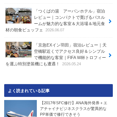
「つくばの湯 アーバンホテル」宿泊
レビュー｜コンパクトで寛げるバスル
ームが魅力的な客室＆大浴場＆地元食
材の朝食ビュッフェ
2026.06.07
「京急EXイン羽田」宿泊レビュー｜天
空橋駅近くでアクセス良好＆シンプル
で機能的な客室｜FIFA W杯トロフィー
を運ぶ特別塗装機にも遭遇！
2026.05.24
よく読まれている記事
【2017年SFC修行】ANA海外発券＋エ
アチャイナビジネスクラスが驚異的な
PP単価で修行できそう