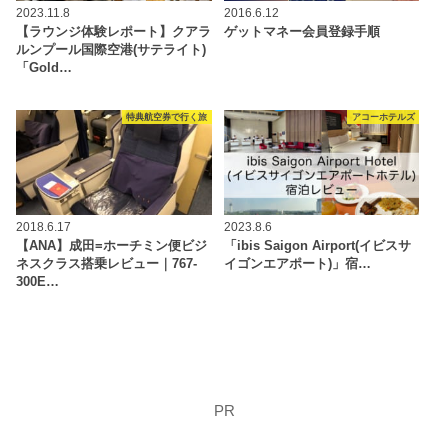
2023.11.8
2016.6.12
【ラウンジ体験レポート】クアラ
ゲットマネー会員登録手順
ルンプール国際空港(サテライト)
「Gold…
特典航空券で行く旅
アコーホテルズ
2018.6.17
2023.8.6
【ANA】成田=ホーチミン便ビジ
「ibis Saigon Airport(イビスサ
ネスクラス搭乗レビュー｜767-
イゴンエアポート)」宿…
300E…
PR