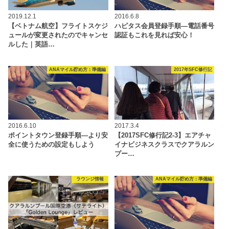
2019.12.1
2016.6.8
【ベトナム航空】フライトスケジ
ハピタス会員登録手順―電話番号
ュールが変更されたのでキャンセ
認証もこれを見れば安心！
ルした｜英語…
ANAマイル貯め方：準備編
2017年SFC修行記
2016.6.10
2017.3.4
ポイントタウン登録手順―より安
【2017SFC修行記2-3】エアチャ
全に使うための設定もしよう
イナビジネスクラスでクアラルン
プー…
ラウンジ情報
ANAマイル貯め方：準備編