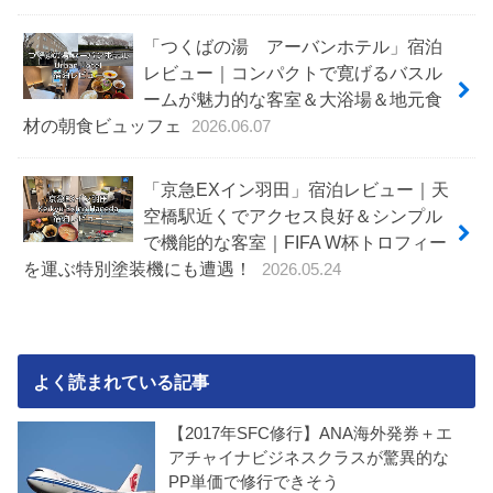
「つくばの湯 アーバンホテル」宿泊
レビュー｜コンパクトで寛げるバスル
ームが魅力的な客室＆大浴場＆地元食
材の朝食ビュッフェ
2026.06.07
「京急EXイン羽田」宿泊レビュー｜天
空橋駅近くでアクセス良好＆シンプル
で機能的な客室｜FIFA W杯トロフィー
を運ぶ特別塗装機にも遭遇！
2026.05.24
よく読まれている記事
【2017年SFC修行】ANA海外発券＋エ
アチャイナビジネスクラスが驚異的な
PP単価で修行できそう