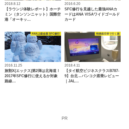
2018.8.12
2016.6.20
【ラウンジ体験レポート】ホーチ
SFC修行を見越した最強ANAカ
ミン（タンソンニャット）国際空
ードはANA VISAワイドゴールド
港「オーキッ…
カード
ANA上級会員 SFC修行
特典航空券で行く旅
2016.11.25
2018.4.11
旅割X(エックス)第2弾は北海道！
【タイ航空ビジネスクラスB787-
2017年SFC修行に使えるか対象
9】台北→バンコク搭乗レビュー
路線…
｜JAL…
PR