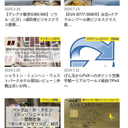
2025.3.16
2025.7.13
【アシアナ航空A380-900】ソウ
【EVA B777-300ER】台北=クア
ル（仁川）=成田便ビジネスクラ
ラルンプール便ビジネスクラス
ス搭乗…
搭…
マリオット/SPG
ANAマイル貯め方：実践編
2019.1.20
2016.7.11
シェラトン・ミュンヘン・ウェス
げん玉からPeXへのポイント交換
トパークホテル宿泊レビュー｜外
手順ーリアルワールド経由でPeX
観は古いが内…
へ
ラウンジ情報
陸マイラー的クレジットカード