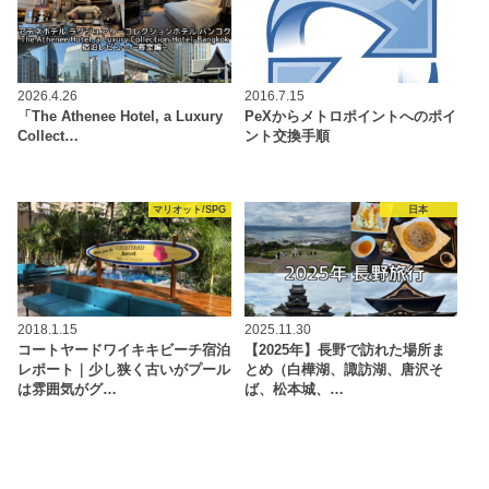
2026.4.26
2016.7.15
「The Athenee Hotel, a Luxury
PeXからメトロポイントへのポイ
Collect…
ント交換手順
マリオット/SPG
日本
2018.1.15
2025.11.30
コートヤードワイキキビーチ宿泊
【2025年】長野で訪れた場所ま
レポート｜少し狭く古いがプール
とめ（白樺湖、諏訪湖、唐沢そ
は雰囲気がグ…
ば、松本城、…