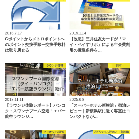
2016.7.17
2019.11.4
Gポイントからメトロポイントへ
【改悪】三井住友カードが「マ
のポイント交換手順ー交換手数料
イ・ペイすリボ」による年会費割
は取り戻せる
引の優遇条件を…
ラウンジ情報
日本
2018.11.11
2025.6.8
【ラウンジ体験レポート】バンコ
「スーパーホテル新横浜」宿泊レ
ク・スワンナプーム空港「エバー
ビュー｜新横浜駅に近く客室はコ
航空ラウンジ…
ンパクトなが…
マリオット/SPG
ANAマイル貯め方：実践編