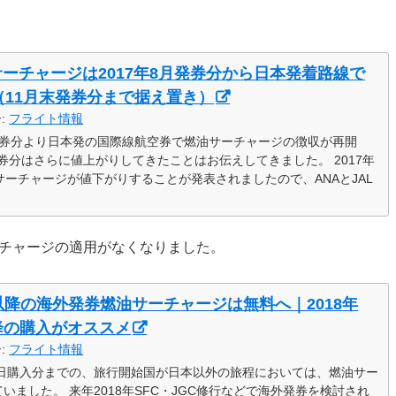
サーチャージは2017年8月発券分から日本発着路線で
（11月末発券分まで据え置き）
ー:
フライト情報
2月発券分より日本発の国際線航空券で燃油サーチャージの徴収が再開
発券分はさらに値上がりしてきたことはお伝えしてきました。 2017年
サーチャージが値下がりすることが発表されましたので、ANAとJAL
ーチャージの適用がなくなりました。
月以降の海外発券燃油サーチャージは無料へ｜2018年
以降の購入がオススメ
ー:
フライト情報
月30日購入分までの、旅行開始国が日本以外の旅程においては、燃油サー
ました。 来年2018年SFC・JGC修行などで海外発券を検討され