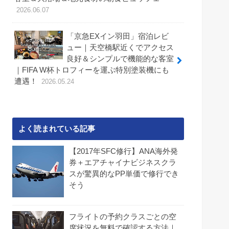
2026.06.07
「京急EXイン羽田」宿泊レビ
ュー｜天空橋駅近くでアクセス
良好＆シンプルで機能的な客室
｜FIFA W杯トロフィーを運ぶ特別塗装機にも
遭遇！
2026.05.24
よく読まれている記事
【2017年SFC修行】ANA海外発
券＋エアチャイナビジネスクラ
スが驚異的なPP単価で修行でき
そう
フライトの予約クラスごとの空
席状況を無料で確認する方法｜