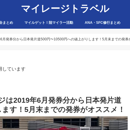
マイレージトラベル
全まとめ
マイルゲット！陸マイラー活動
ANA・SFC修行まとめ
ハピタス
ちょびリッチ
ポイントタウン
ゲットマネー
ポニー
げん玉
モッピー
アマゾン
9年6月発券分から日本発片道500円〜10500円への値上がりします！5月末までの発
用しています
ジは2019年6月発券分から日本発片道
がりします！5月末までの発券がオススメ！