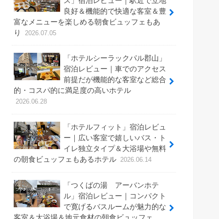
ス」宿泊レビュー｜駅近で立地
良好＆機能的で快適な客室＆豊
富なメニューを楽しめる朝食ビュッフェもあ
り
2026.07.05
「ホテルシーラックパル郡山」
宿泊レビュー｜車でのアクセス
前提だが機能的な客室など総合
的・コスパ的に満足度の高いホテル
2026.06.28
「ホテルフィット」宿泊レビュ
ー｜広い客室で嬉しいバス・ト
イレ独立タイプ＆大浴場や無料
の朝食ビュッフェもあるホテル
2026.06.14
「つくばの湯 アーバンホテ
ル」宿泊レビュー｜コンパクト
で寛げるバスルームが魅力的な
客室＆大浴場＆地元食材の朝食ビュッフェ