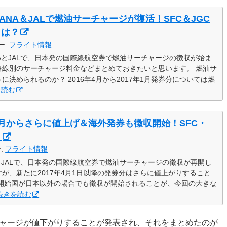
りANA＆JALで燃油サーチャージが復活！SFC＆JGC
とは？
ー:
フライト情報
NAとJALで、日本発の国際線航空券で燃油サーチャージの徴収が始ま
路線別のサーチャージ料金などまとめておきたいと思います。 燃油サ
決められるのか？ 2016年4月から2017年1月発券分については燃
を読む
月からさらに値上げ＆海外発券も徴収開始！SFC・
？
ー:
フライト情報
AとJALで、日本発の国際線航空券で燃油サーチャージの徴収が再開し
が、新たに2017年4月1日以降の発券分はさらに値上がりすること
行開始国が日本以外の場合でも徴収が開始されることが、今回の大きな
続きを読む
ーチャージが値下がりすることが発表され、それをまとめたのが