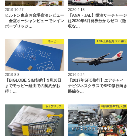
2019.10.27
2020.4.18
ヒルトン東京お台場宿泊レビュー
【ANA・JAL】燃油サーチャージ
｜全室オーシャンビューでレイン
は2020年6月発券分からゼロ（徴
ボーブリッジ…
収な…
モッピー
ANA上級会員 SFC修行
2019.8.8
2016.9.24
【BIGLOBE SIM契約】9月30日
【2017年SFC修行】エアチャイ
までモッピー経由での契約がお
ナビジネスクラスでSFC修行向き
得！…
路線を…
ちょびリッチ
特典航空券で行く旅