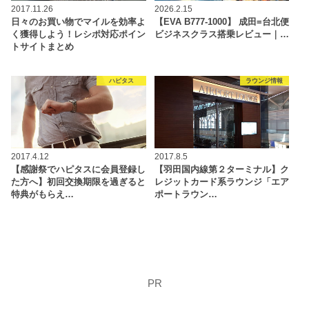
2017.11.26
2026.2.15
日々のお買い物でマイルを効率よ
【EVA B777-1000】 成田=台北便
く獲得しよう！レシポ対応ポイン
ビジネスクラス搭乗レビュー｜…
トサイトまとめ
ハピタス
ラウンジ情報
2017.4.12
2017.8.5
【感謝祭でハピタスに会員登録し
【羽田国内線第２ターミナル】ク
た方へ】初回交換期限を過ぎると
レジットカード系ラウンジ「エア
特典がもらえ…
ポートラウン…
PR