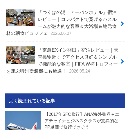
「つくばの湯 アーバンホテル」宿泊
レビュー｜コンパクトで寛げるバスル
ームが魅力的な客室＆大浴場＆地元食
材の朝食ビュッフェ
2026.06.07
「京急EXイン羽田」宿泊レビュー｜天
空橋駅近くでアクセス良好＆シンプル
で機能的な客室｜FIFA W杯トロフィー
を運ぶ特別塗装機にも遭遇！
2026.05.24
よく読まれている記事
【2017年SFC修行】ANA海外発券＋エ
アチャイナビジネスクラスが驚異的な
PP単価で修行できそう