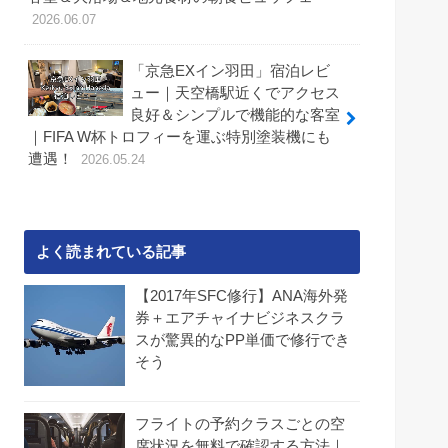
2026.06.07
「京急EXイン羽田」宿泊レビ
ュー｜天空橋駅近くでアクセス
良好＆シンプルで機能的な客室
｜FIFA W杯トロフィーを運ぶ特別塗装機にも
遭遇！
2026.05.24
よく読まれている記事
【2017年SFC修行】ANA海外発
券＋エアチャイナビジネスクラ
スが驚異的なPP単価で修行でき
そう
フライトの予約クラスごとの空
席状況を無料で確認する方法｜