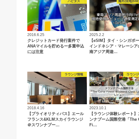
ハピタス
海外(現地)SI
2016.6.25
2025.2.2
クレジットカード発行案件で
【eSIM】タイ・シンガポ
ANAマイルを貯めるー多重申込
インドネシア・マレーシア
には注意
南アジア周遊…
ラウンジ情報
ラウン
2018.4.16
2023.10.1
【プライオリティパス】エール
【ラウンジ体験レポート】
フランス&KLMスカイラウンジ
ンナプーム国際空港「The Co
＠スワンナプー…
Fi…