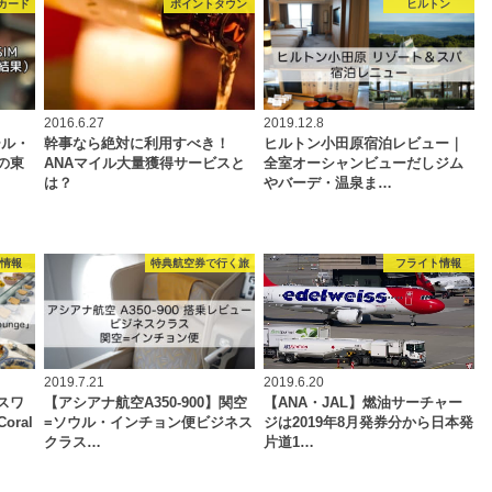
Mカード
ポイントタウン
ヒルトン
2016.6.27
2019.12.8
ール・
幹事なら絶対に利用すべき！
ヒルトン小田原宿泊レビュー｜
の東
ANAマイル大量獲得サービスと
全室オーシャンビューだしジム
は？
やバーデ・温泉ま…
ジ情報
特典航空券で行く旅
フライト情報
2019.7.21
2019.6.20
スワ
【アシアナ航空A350-900】関空
【ANA・JAL】燃油サーチャー
ral
=ソウル・インチョン便ビジネス
ジは2019年8月発券分から日本発
クラス…
片道1…