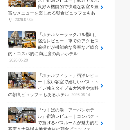
ス」宿泊レビュー｜駅近で立地
良好＆機能的で快適な客室＆豊
富なメニューを楽しめる朝食ビュッフェもあ
り
2026.07.05
「ホテルシーラックパル郡山」
宿泊レビュー｜車でのアクセス
前提だが機能的な客室など総合
的・コスパ的に満足度の高いホテル
2026.06.28
「ホテルフィット」宿泊レビュ
ー｜広い客室で嬉しいバス・ト
イレ独立タイプ＆大浴場や無料
の朝食ビュッフェもあるホテル
2026.06.14
「つくばの湯 アーバンホテ
ル」宿泊レビュー｜コンパクト
で寛げるバスルームが魅力的な
客室＆大浴場＆地元食材の朝食ビュッフェ