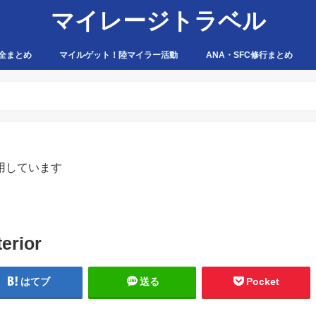
マイレージトラベル
全まとめ
マイルゲット！陸マイラー活動
ANA・SFC修行まとめ
ハピタス
ちょびリッチ
ポイントタウン
ゲットマネー
ポニー
げん玉
モッピー
アマゾン
用しています
erior
はてブ
送る
Pocket