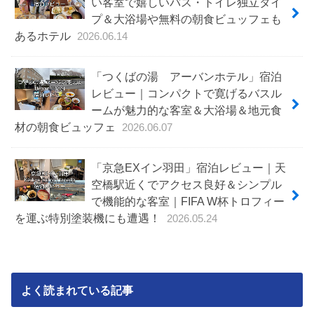
い客室で嬉しいバス・トイレ独立タイ
プ＆大浴場や無料の朝食ビュッフェも
あるホテル
2026.06.14
「つくばの湯 アーバンホテル」宿泊
レビュー｜コンパクトで寛げるバスル
ームが魅力的な客室＆大浴場＆地元食
材の朝食ビュッフェ
2026.06.07
「京急EXイン羽田」宿泊レビュー｜天
空橋駅近くでアクセス良好＆シンプル
で機能的な客室｜FIFA W杯トロフィー
を運ぶ特別塗装機にも遭遇！
2026.05.24
よく読まれている記事