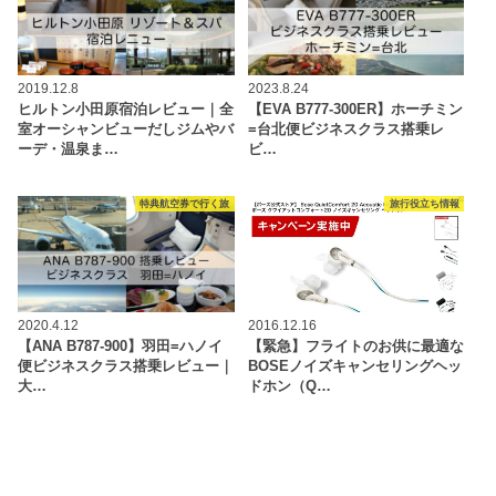
2019.12.8
2023.8.24
ヒルトン小田原宿泊レビュー｜全
【EVA B777-300ER】ホーチミン
室オーシャンビューだしジムやバ
=台北便ビジネスクラス搭乗レ
ーデ・温泉ま…
ビ…
特典航空券で行く旅
旅行役立ち情報
2020.4.12
2016.12.16
【ANA B787-900】羽田=ハノイ
【緊急】フライトのお供に最適な
便ビジネスクラス搭乗レビュー｜
BOSEノイズキャンセリングヘッ
大…
ドホン（Q…