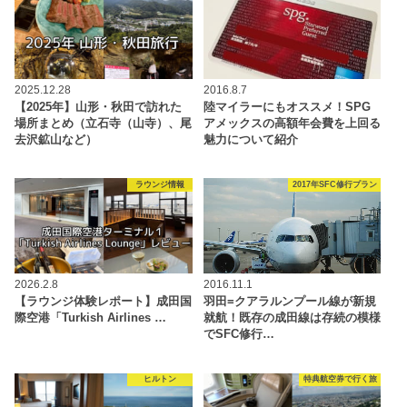
2025.12.28
2016.8.7
【2025年】山形・秋田で訪れた
陸マイラーにもオススメ！SPG
場所まとめ（立石寺（山寺）、尾
アメックスの高額年会費を上回る
去沢鉱山など）
魅力について紹介
ラウンジ情報
2017年SFC修行プラン
2026.2.8
2016.11.1
【ラウンジ体験レポート】成田国
羽田=クアラルンプール線が新規
際空港「Turkish Airlines …
就航！既存の成田線は存続の模様
でSFC修行…
ヒルトン
特典航空券で行く旅