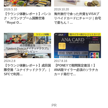
2026.5.10
2019.10.20
【ラウンジ体験レポート】バンコ
海外旅行で余った外貨をVISAプ
ク・スワンナプーム国際空港
リペイドカードにチャージ｜自宅
「Royal O…
で楽ちん！…
ラウンジ情報
陸マイラー的クレジットカード
2024.2.8
2017.8.16
【ラウンジ体験レポート】成田国
【PONEYで期間限定復活！】
際空港「ユナイテッドクラブ」｜
ANA陸マイラー必須のソラチカ
SFCで利用…
カード発行で…
PR