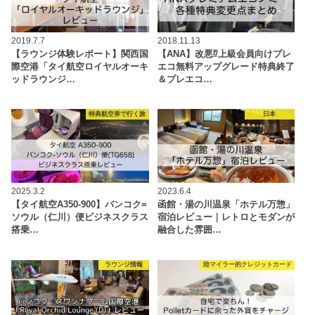
2019.7.7
2018.11.13
【ラウンジ体験レポート】関西国
【ANA】改悪⁉上級会員向けプレ
際空港「タイ航空ロイヤルオーキ
エコ無料アップグレード特典終了
ッドラウンジ…
＆プレエコ…
特典航空券で行く旅
日本
2025.3.2
2023.6.4
【タイ航空A350-900】バンコク=
函館・湯の川温泉「ホテル万惣」
ソウル（仁川）便ビジネスクラス
宿泊レビュー｜レトロとモダンが
搭乗…
融合した雰囲…
ラウンジ情報
陸マイラー的クレジットカード