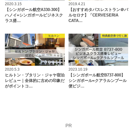
2020.3.15
2019.4.21
【シンガポール航空A330-300】
【おすすめタパスレストラン＠バ
ハノイ=シンガポールビジネスク
ルセロナ】「CERVESERIA
ラス搭…
CATA…
ヒルトン
特典航空券で行く旅
2020.5.3
2023.10.19
ヒルトン・プタリン・ジャヤ宿泊
【シンガポール航空B737-800】
レビュー｜全体的に古めの印象だ
シンガポール=クアラルンプール
がポイントコ…
便ビジ…
PR