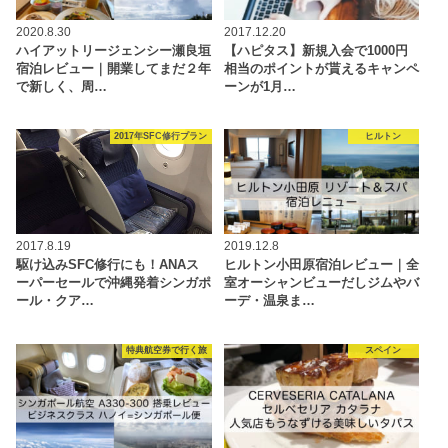
2020.8.30
2017.12.20
ハイアットリージェンシー瀬良垣
【ハピタス】新規入会で1000円
宿泊レビュー｜開業してまだ２年
相当のポイントが貰えるキャンペ
で新しく、周…
ーンが1月…
2017年SFC修行プラン
ヒルトン
2017.8.19
2019.12.8
駆け込みSFC修行にも！ANAス
ヒルトン小田原宿泊レビュー｜全
ーパーセールで沖縄発着シンガポ
室オーシャンビューだしジムやバ
ール・クア…
ーデ・温泉ま…
特典航空券で行く旅
スペイン