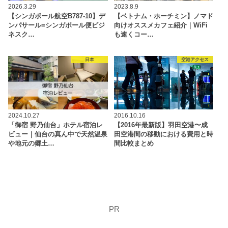
2026.3.29
2023.8.9
【シンガポール航空B787-10】デ
【ベトナム・ホーチミン】ノマド
ンパサール=シンガポール便ビジ
向けオススメカフェ紹介｜WiFi
ネスク…
も速くコー…
日本
空港アクセス
2024.10.27
2016.10.16
「御宿 野乃仙台」ホテル宿泊レ
【2016年最新版】羽田空港〜成
ビュー｜仙台の真ん中で天然温泉
田空港間の移動における費用と時
や地元の郷土…
間比較まとめ
PR