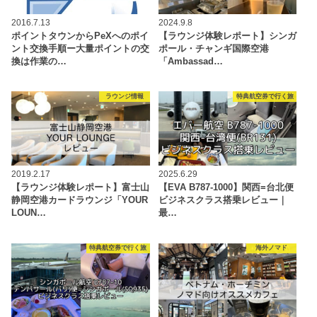
2016.7.13
2024.9.8
ポイントタウンからPeXへのポイ
【ラウンジ体験レポート】シンガ
ント交換手順ー大量ポイントの交
ポール・チャンギ国際空港
換は作業の…
「Ambassad…
ラウンジ情報
特典航空券で行く旅
2019.2.17
2025.6.29
【ラウンジ体験レポート】富士山
【EVA B787-1000】関西=台北便
静岡空港カードラウンジ「YOUR
ビジネスクラス搭乗レビュー｜
LOUN…
最…
特典航空券で行く旅
海外ノマド