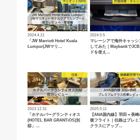
マリオット/SPG
外貨両替・キャッ
2024.4.21
2024.5.5
「JW Marriott Hotel Kuala
マレーシアで海外キャッシ
Lumpur(JWマリ…
してみた｜MaybankでJC
ドを使え…
日本
特典航空券で
2023.12.31
2025.5.11
「ホテルバーグランティオス
【ANA国内線】羽田＝長崎
(HOTEL BAR GRANTiOS)別
復フライト｜往路はプレミ
邸」…
クラスにアップ…