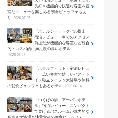
ス」宿泊レビュー｜駅近で立地
良好＆機能的で快適な客室＆豊
富なメニューを楽しめる朝食ビュッフェもあ
り
2026.07.05
「ホテルシーラックパル郡山」
宿泊レビュー｜車でのアクセス
前提だが機能的な客室など総合
的・コスパ的に満足度の高いホテル
2026.06.28
「ホテルフィット」宿泊レビュ
ー｜広い客室で嬉しいバス・ト
イレ独立タイプ＆大浴場や無料
の朝食ビュッフェもあるホテル
2026.06.14
「つくばの湯 アーバンホテ
ル」宿泊レビュー｜コンパクト
で寛げるバスルームが魅力的な
客室＆大浴場＆地元食材の朝食ビュッフェ