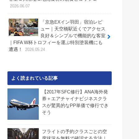
2026.06.07
「京急EXイン羽田」宿泊レビ
ュー｜天空橋駅近くでアクセス
良好＆シンプルで機能的な客室
｜FIFA W杯トロフィーを運ぶ特別塗装機にも
遭遇！
2026.05.24
よく読まれている記事
【2017年SFC修行】ANA海外発
券＋エアチャイナビジネスクラ
スが驚異的なPP単価で修行でき
そう
フライトの予約クラスごとの空
席状況を無料で確認する方法｜