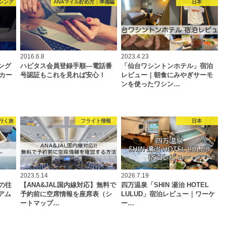
シング
ANAマイル貯め方：準備編
日本
2016.6.8
2023.4.23
ング
ハピタス会員登録手順―電話番
「仙台ワシントンホテル」宿泊
Bカー
号認証もこれを見れば安心！
レビュー｜朝食にみやぎサーモ
ンを使ったワシン…
行く旅
フライト情報
日本
2023.5.14
2026.7.19
の往
【ANA&JAL国内線対応】無料で
四万温泉「SHIN 湯治 HOTEL
アム
予約前に空席情報を座席表（シ
LULUD」宿泊レビュー｜ワーケ
ートマップ…
ー…