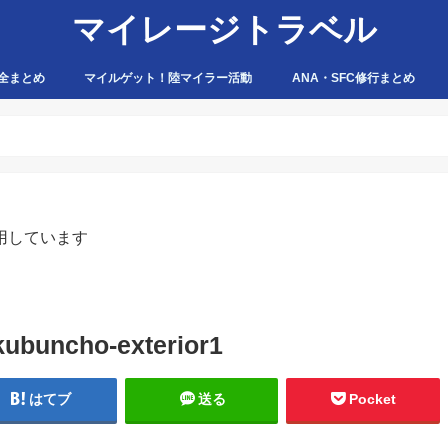
マイレージトラベル
全まとめ
マイルゲット！陸マイラー活動
ANA・SFC修行まとめ
ハピタス
ちょびリッチ
ポイントタウン
ゲットマネー
ポニー
げん玉
モッピー
アマゾン
用しています
kubuncho-exterior1
はてブ
送る
Pocket