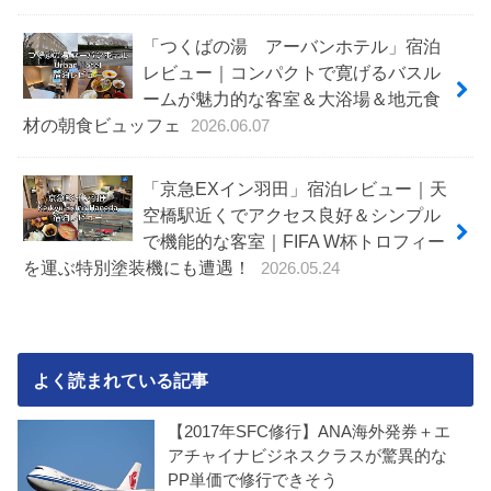
「つくばの湯 アーバンホテル」宿泊
レビュー｜コンパクトで寛げるバスル
ームが魅力的な客室＆大浴場＆地元食
材の朝食ビュッフェ
2026.06.07
「京急EXイン羽田」宿泊レビュー｜天
空橋駅近くでアクセス良好＆シンプル
で機能的な客室｜FIFA W杯トロフィー
を運ぶ特別塗装機にも遭遇！
2026.05.24
よく読まれている記事
【2017年SFC修行】ANA海外発券＋エ
アチャイナビジネスクラスが驚異的な
PP単価で修行できそう