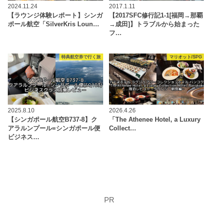
2024.11.24
2017.1.11
【ラウンジ体験レポート】シンガ
【2017SFC修行記1-1[福岡→那覇
ポール航空「SilverKris Loun…
→成田]】トラブルから始まった
フ…
特典航空券で行く旅
マリオット/SPG
2025.8.10
2026.4.26
【シンガポール航空B737-8】ク
「The Athenee Hotel, a Luxury
アラルンプール=シンガポール便
Collect…
ビジネス…
PR