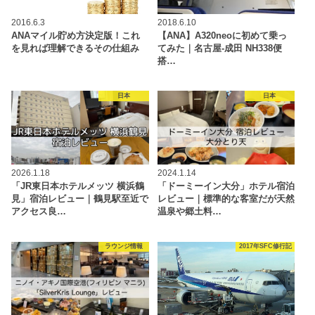
2016.6.3
2018.6.10
ANAマイル貯め方決定版！これ
【ANA】A320neoに初めて乗っ
を見れば理解できるその仕組み
てみた｜名古屋-成田 NH338便
搭…
日本
日本
2026.1.18
2024.1.14
「JR東日本ホテルメッツ 横浜鶴
「ドーミーイン大分」ホテル宿泊
見」宿泊レビュー｜鶴見駅至近で
レビュー｜標準的な客室だが天然
アクセス良…
温泉や郷土料…
ラウンジ情報
2017年SFC修行記