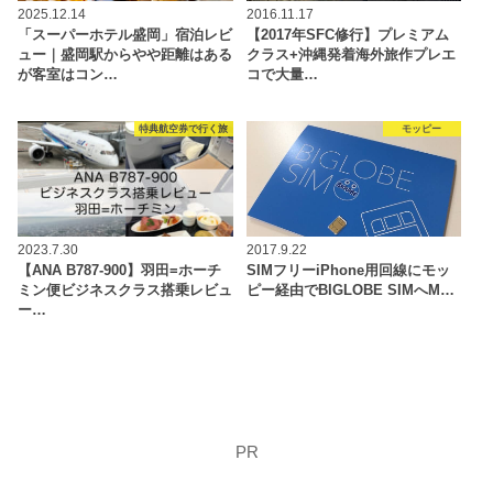
2025.12.14
2016.11.17
「スーパーホテル盛岡」宿泊レビ
【2017年SFC修行】プレミアム
ュー｜盛岡駅からやや距離はある
クラス+沖縄発着海外旅作プレエ
が客室はコン…
コで大量…
特典航空券で行く旅
モッピー
2023.7.30
2017.9.22
【ANA B787-900】羽田=ホーチ
SIMフリーiPhone用回線にモッ
ミン便ビジネスクラス搭乗レビュ
ピー経由でBIGLOBE SIMへM…
ー…
PR