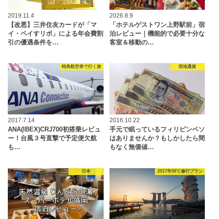
2019.11.4
2026.8.9
【改悪】三井住友カードが「マ
「ホテルゲストワン上野駅前」宿
イ・ペイすリボ」による年会費割
泊レビュー｜機能的で必要十分な
引の優遇条件を…
客室＆移動の…
特典航空券で行く旅
現地通貨
2017.7.14
2016.10.22
ANA(IBEX)CRJ700初搭乗レビュ
手元で眠っているフィリピンペソ
ー！台風３号直撃で予定便欠航
はありませんか？もしかしたら間
も…
もなく無価値…
日本
2017年SFC修行プラン