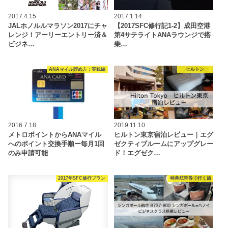
2017.4.15
2017.1.14
JALホノルルマラソン2017にチャ
【2017SFC修行記1-2】成田空港
レンジ！アーリーエントリー済＆
第4サテライトANAラウンジで搭
ビジネ…
乗…
ANAマイル貯め方：実践編
ヒルトン
2016.7.18
2019.11.10
メトロポイントからANAマイル
ヒルトン東京宿泊レビュー｜エグ
へのポイント交換手順ー毎月1回
ゼクティブルームにアップグレー
のみ申請可能
ド！エグゼク…
2017年SFC修行プラン
特典航空券で行く旅