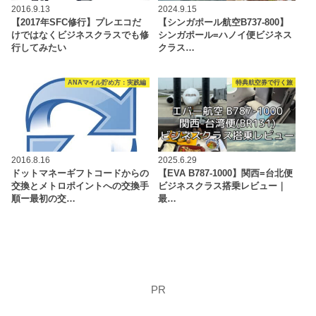
2016.9.13
2024.9.15
【2017年SFC修行】プレエコだ
【シンガポール航空B737-800】
けではなくビジネスクラスでも修
シンガポール=ハノイ便ビジネス
行してみたい
クラス…
ANAマイル貯め方：実践編
特典航空券で行く旅
2016.8.16
2025.6.29
ドットマネーギフトコードからの
【EVA B787-1000】関西=台北便
交換とメトロポイントへの交換手
ビジネスクラス搭乗レビュー｜
順ー最初の交…
最…
PR