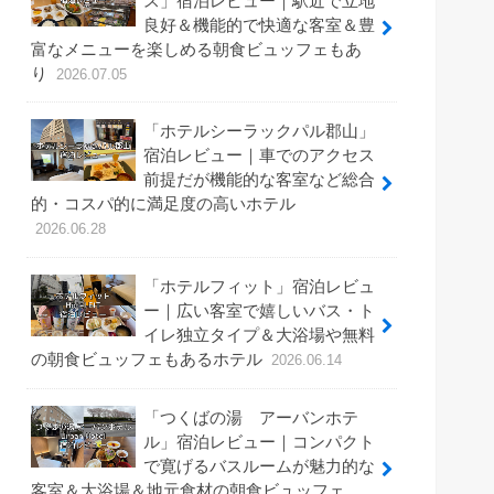
ス」宿泊レビュー｜駅近で立地
良好＆機能的で快適な客室＆豊
富なメニューを楽しめる朝食ビュッフェもあ
り
2026.07.05
「ホテルシーラックパル郡山」
宿泊レビュー｜車でのアクセス
前提だが機能的な客室など総合
的・コスパ的に満足度の高いホテル
2026.06.28
「ホテルフィット」宿泊レビュ
ー｜広い客室で嬉しいバス・ト
イレ独立タイプ＆大浴場や無料
の朝食ビュッフェもあるホテル
2026.06.14
「つくばの湯 アーバンホテ
ル」宿泊レビュー｜コンパクト
で寛げるバスルームが魅力的な
客室＆大浴場＆地元食材の朝食ビュッフェ