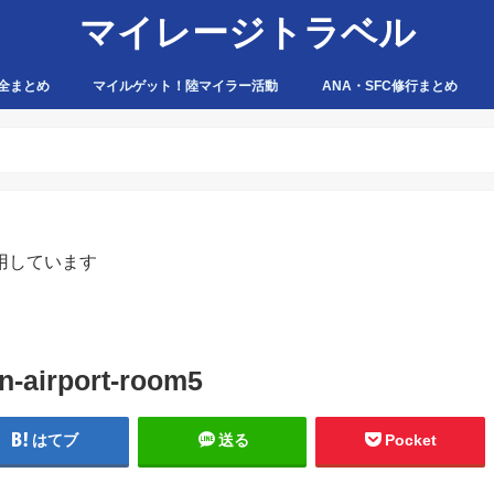
マイレージトラベル
全まとめ
マイルゲット！陸マイラー活動
ANA・SFC修行まとめ
ハピタス
ちょびリッチ
ポイントタウン
ゲットマネー
ポニー
げん玉
モッピー
アマゾン
用しています
n-airport-room5
はてブ
送る
Pocket