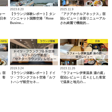
2023.8.20
2025.11.9
ャー
【ラウンジ体験レポート】タン
「アクアホテルアネックス」宿
ら日本
ソンニャット国際空港「Rose
泊レビュー｜全面リニューアル
Busine…
され綺麗で機能的…
/SPG
ラウンジ情報
日本
2019.3.24
2023.11.26
」宿
【ラウンジ体験レポート】ドイ
「ラフォーレ伊東温泉 湯の庭」
、客
ツ・フランクフルト空港「ルフ
宿泊レビュー｜広々とした客室
トハンザ航空セネ…
で温泉と地元の…