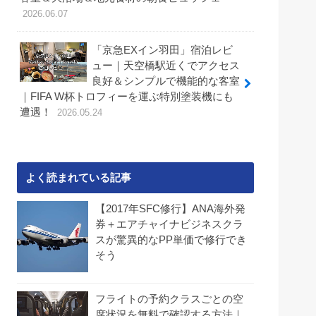
2026.06.07
「京急EXイン羽田」宿泊レビ
ュー｜天空橋駅近くでアクセス
良好＆シンプルで機能的な客室
｜FIFA W杯トロフィーを運ぶ特別塗装機にも
遭遇！
2026.05.24
よく読まれている記事
【2017年SFC修行】ANA海外発
券＋エアチャイナビジネスクラ
スが驚異的なPP単価で修行でき
そう
フライトの予約クラスごとの空
席状況を無料で確認する方法｜