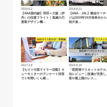
2024.6.2
2019.8.21
【ANA国内線】羽田＝大阪（伊
【ANA・JAL】燃油サーチ
丹）の往復フライト｜鬼滅の刃
ジは2019年10月発券分か
塗装デザイン機…
発片道…
ANAマイル貯め方：実践編
マリオット
2017.2.8
2024.6.16
【ちりツモ陸マイラー活動】キ
「琵琶湖マリオットホテル
ューモニターのアンケート回答
泊レビュー｜設備が充実し
で１年間いくら稼…
室や最上階のレス…