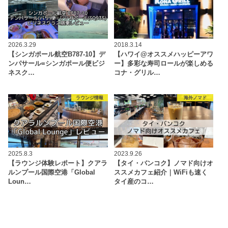
2026.3.29
2018.3.14
【シンガポール航空B787-10】デ
【ハワイ@オススメハッピーアワ
ンパサール=シンガポール便ビジ
ー】多彩な寿司ロールが楽しめる
ネスク…
コナ・グリル…
ラウンジ情報
海外ノマド
2025.8.3
2023.9.26
【ラウンジ体験レポート】クアラ
【タイ・バンコク】ノマド向けオ
ルンプール国際空港「Global
ススメカフェ紹介｜WiFiも速く
Loun…
タイ産のコ…