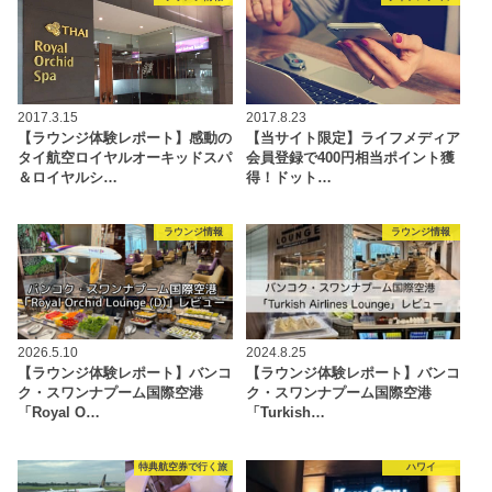
2017.3.15
2017.8.23
【ラウンジ体験レポート】感動の
【当サイト限定】ライフメディア
タイ航空ロイヤルオーキッドスパ
会員登録で400円相当ポイント獲
＆ロイヤルシ…
得！ドット…
ラウンジ情報
ラウンジ情報
2026.5.10
2024.8.25
【ラウンジ体験レポート】バンコ
【ラウンジ体験レポート】バンコ
ク・スワンナプーム国際空港
ク・スワンナプーム国際空港
「Royal O…
「Turkish…
特典航空券で行く旅
ハワイ