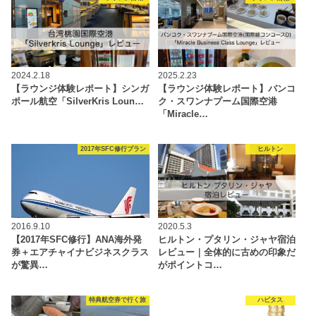
2024.2.18
2025.2.23
【ラウンジ体験レポート】シンガ
【ラウンジ体験レポート】バンコ
ポール航空「SilverKris Loun…
ク・スワンナプーム国際空港
「Miracle…
2017年SFC修行プラン
ヒルトン
2016.9.10
2020.5.3
【2017年SFC修行】ANA海外発
ヒルトン・プタリン・ジャヤ宿泊
券＋エアチャイナビジネスクラス
レビュー｜全体的に古めの印象だ
が驚異…
がポイントコ…
特典航空券で行く旅
ハピタス