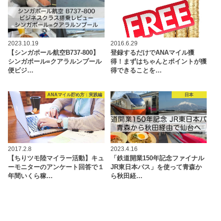
2023.10.19
2016.6.29
【シンガポール航空B737-800】
登録するだけでANAマイル獲
シンガポール=クアラルンプール
得！まずはちゃんとポイントが獲
便ビジ…
得できることを…
ANAマイル貯め方：実践編
日本
2017.2.8
2023.4.16
【ちりツモ陸マイラー活動】キュ
「鉄道開業150年記念ファイナル
ーモニターのアンケート回答で１
JR東日本パス」を使って青森か
年間いくら稼…
ら秋田経…