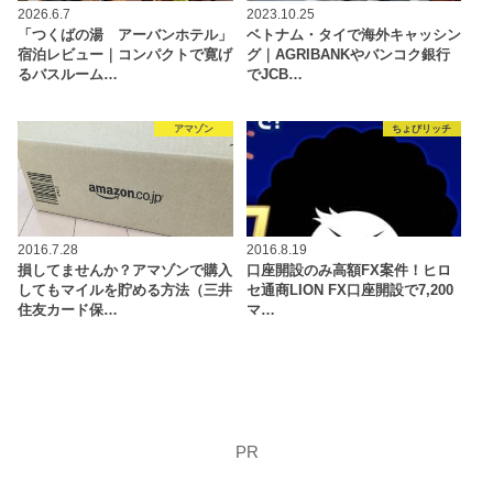
2026.6.7
2023.10.25
「つくばの湯 アーバンホテル」
ベトナム・タイで海外キャッシン
宿泊レビュー｜コンパクトで寛げ
グ｜AGRIBANKやバンコク銀行
るバスルーム…
でJCB…
アマゾン
ちょびリッチ
2016.7.28
2016.8.19
損してませんか？アマゾンで購入
口座開設のみ高額FX案件！ヒロ
してもマイルを貯める方法（三井
セ通商LION FX口座開設で7,200
住友カード保…
マ…
PR