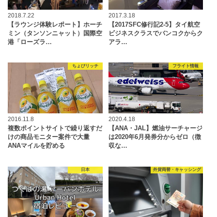
2018.7.22
2017.3.18
【ラウンジ体験レポート】ホーチ
【2017SFC修行記2-5】タイ航空
ミン（タンソンニャット）国際空
ビジネスクラスでバンコクからク
港「ローズラ…
アラ…
ちょびリッチ
フライト情報
2016.11.8
2020.4.18
複数ポイントサイトで繰り返すだ
【ANA・JAL】燃油サーチャージ
けの商品モニター案件で大量
は2020年6月発券分からゼロ（徴
ANAマイルを貯める
収な…
日本
外貨両替・キャッシング