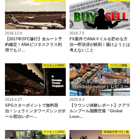
2016.12.4
2016.7.5
【2017年SFC修行】全ルート予
FX案件でANAマイルを貯める方
約確定！ANAビジネスクラス利
法ー即決済が鉄則！儲けようとは
用でもジ…
考えないこと
マリオット/SPG
ラウンジ情報
2018.4.27
2025.8.3
SPGスターポイントで無料宿
【ラウンジ体験レポート】クアラ
泊！シェラトンタワーズシンガポ
ルンプール国際空港「Global
ール宿泊レポー…
Loun…
マリオット/SPG
特典航空券で行く旅