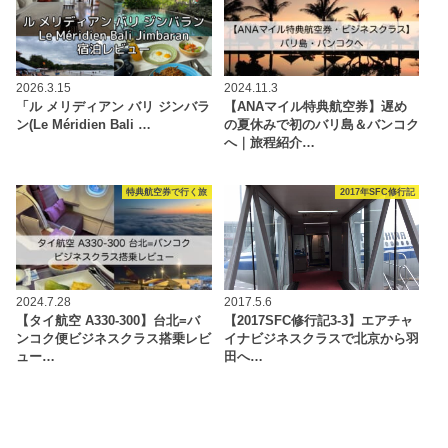
2026.3.15
2024.11.3
「ル メリディアン バリ ジンバラ
【ANAマイル特典航空券】遅め
ン(Le Méridien Bali …
の夏休みで初のバリ島＆バンコク
へ｜旅程紹介…
特典航空券で行く旅
2017年SFC修行記
2024.7.28
2017.5.6
【タイ航空 A330-300】台北=バ
【2017SFC修行記3-3】エアチャ
ンコク便ビジネスクラス搭乗レビ
イナビジネスクラスで北京から羽
ュー…
田へ…