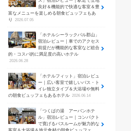
ス」宿泊レビュー｜駅近で立地
良好＆機能的で快適な客室＆豊
富なメニューを楽しめる朝食ビュッフェもあ
り
2026.07.05
「ホテルシーラックパル郡山」
宿泊レビュー｜車でのアクセス
前提だが機能的な客室など総合
的・コスパ的に満足度の高いホテル
2026.06.28
「ホテルフィット」宿泊レビュ
ー｜広い客室で嬉しいバス・ト
イレ独立タイプ＆大浴場や無料
の朝食ビュッフェもあるホテル
2026.06.14
「つくばの湯 アーバンホテ
ル」宿泊レビュー｜コンパクト
で寛げるバスルームが魅力的な
客室＆大浴場＆地元食材の朝食ビュッフェ