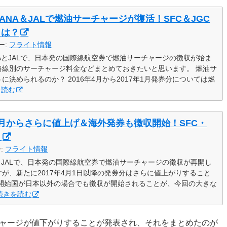
りANA＆JALで燃油サーチャージが復活！SFC＆JGC
とは？
ー:
フライト情報
NAとJALで、日本発の国際線航空券で燃油サーチャージの徴収が始ま
路線別のサーチャージ料金などまとめておきたいと思います。 燃油サ
決められるのか？ 2016年4月から2017年1月発券分については燃
を読む
月からさらに値上げ＆海外発券も徴収開始！SFC・
？
ー:
フライト情報
AとJALで、日本発の国際線航空券で燃油サーチャージの徴収が再開し
が、新たに2017年4月1日以降の発券分はさらに値上がりすること
行開始国が日本以外の場合でも徴収が開始されることが、今回の大きな
続きを読む
ーチャージが値下がりすることが発表され、それをまとめたのが