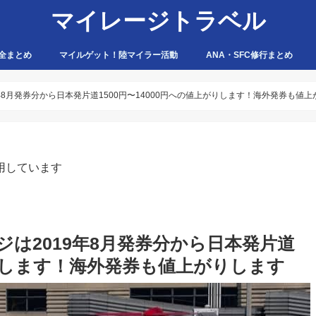
マイレージトラベル
全まとめ
マイルゲット！陸マイラー活動
ANA・SFC修行まとめ
ハピタス
ちょびリッチ
ポイントタウン
ゲットマネー
ポニー
げん玉
モッピー
アマゾン
9年8月発券分から日本発片道1500円〜14000円への値上がりします！海外発券も値
用しています
ジは2019年8月発券分から日本発片道
がりします！海外発券も値上がりします