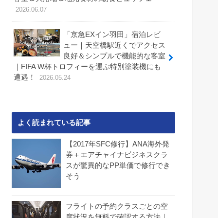
2026.06.07
「京急EXイン羽田」宿泊レビ
ュー｜天空橋駅近くでアクセス
良好＆シンプルで機能的な客室
｜FIFA W杯トロフィーを運ぶ特別塗装機にも
遭遇！
2026.05.24
よく読まれている記事
【2017年SFC修行】ANA海外発
券＋エアチャイナビジネスクラ
スが驚異的なPP単価で修行でき
そう
フライトの予約クラスごとの空
席状況を無料で確認する方法｜