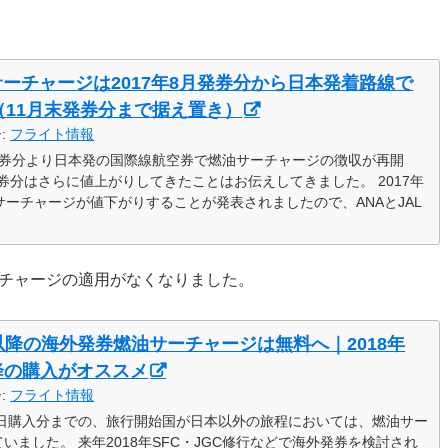
サーチャージは2017年8月発券分から日本発着路線で
（11月末発券分まで据え置き）
ー:
フライト情報
2月発券分より日本発の国際線航空券で燃油サーチャージの徴収が再開
発券分はさらに値上がりしてきたことはお伝えしてきました。 2017年
サーチャージが値下がりすることが発表されましたので、ANAとJAL
ーチャージの適用がなくなりました。
月以降の海外発券燃油サーチャージは無料へ｜2018年
以降の購入がオススメ
ー:
フライト情報
月30日購入分までの、旅行開始国が日本以外の旅程においては、燃油サー
ました。 来年2018年SFC・JGC修行などで海外発券を検討され