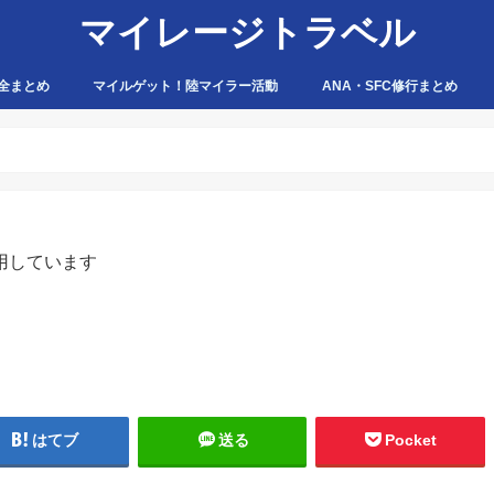
マイレージトラベル
全まとめ
マイルゲット！陸マイラー活動
ANA・SFC修行まとめ
ハピタス
ちょびリッチ
ポイントタウン
ゲットマネー
ポニー
げん玉
モッピー
アマゾン
用しています
はてブ
送る
Pocket