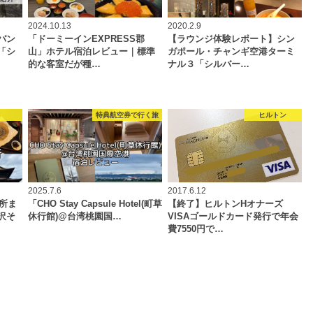
2024.10.13
2020.2.9
バン
「ドーミーインEXPRESS郡
【ラウンジ体験レポート】シン
「シ
山」ホテル宿泊レビュー｜標準
ガポール・チャンギ空港ターミ
的な客室だが種…
ナル３「シルバー…
本
特典航空券で行く旅
ヒルトン
2025.7.6
2017.6.12
場所ま
「CHO Stay Capsule Hotel(町草
【終了】ヒルトンHオナーズ
沢そ
休行館)@台湾桃園国…
VISAゴールドカード発行で年会
費7550円で…