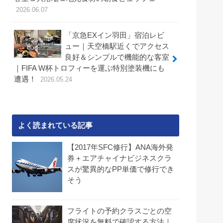
2026.06.07
「京急EXイン羽田」宿泊レビ
ュー｜天空橋駅近くでアクセス
良好＆シンプルで機能的な客室
｜FIFA W杯トロフィーを運ぶ特別塗装機にも
遭遇！
2026.05.24
よく読まれている記事
【2017年SFC修行】ANA海外発
券＋エアチャイナビジネスクラ
スが驚異的なPP単価で修行でき
そう
フライトの予約クラスごとの空
席状況を無料で確認する方法｜