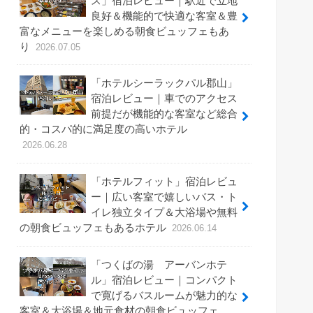
ス」宿泊レビュー｜駅近で立地
良好＆機能的で快適な客室＆豊
富なメニューを楽しめる朝食ビュッフェもあ
り
2026.07.05
「ホテルシーラックパル郡山」
宿泊レビュー｜車でのアクセス
前提だが機能的な客室など総合
的・コスパ的に満足度の高いホテル
2026.06.28
「ホテルフィット」宿泊レビュ
ー｜広い客室で嬉しいバス・ト
イレ独立タイプ＆大浴場や無料
の朝食ビュッフェもあるホテル
2026.06.14
「つくばの湯 アーバンホテ
ル」宿泊レビュー｜コンパクト
で寛げるバスルームが魅力的な
客室＆大浴場＆地元食材の朝食ビュッフェ