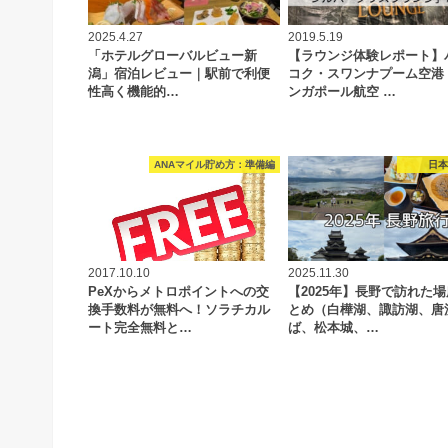
2025.4.27
2019.5.19
「ホテルグローバルビュー新
【ラウンジ体験レポート】
潟」宿泊レビュー｜駅前で利便
コク・スワンナプーム空港
性高く機能的…
ンガポール航空 …
ANAマイル貯め方：準備編
日
2017.10.10
2025.11.30
PeXからメトロポイントへの交
【2025年】長野で訪れた
換手数料が無料へ！ソラチカル
とめ（白樺湖、諏訪湖、唐
ート完全無料と…
ば、松本城、…