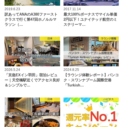
2019.6.23
2017.11.14
訳あってANAのA380ファースト
最大100%ボーナスでマイル単価
クラスで行く第47回ホノルルマ
2円以下！ユナイテッド航空のミ
ラソン（…
ステリーマ…
日本
ラウンジ情報
2026.5.24
2024.8.25
「京急EXイン羽田」宿泊レビュ
【ラウンジ体験レポート】バンコ
ー｜天空橋駅近くでアクセス良好
ク・スワンナプーム国際空港
＆シンプルで…
「Turkish…
日本
ハピタス