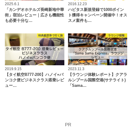
2025.6.1
2016.12.23
「カンデオホテルズ長崎新地中華
ハピタス新規登録で1000ポイン
街」宿泊レビュー｜広さも機能性
ト獲得キャンペーン開催中！オス
も必要十分な…
スメ案件も…
特典航空券で行く旅
ラウンジ情報
2019.9.15
2023.11.3
【タイ航空B777-200】ハノイ=バ
【ラウンジ体験レポート】クアラ
ンコク便ビジネスクラス搭乗レビ
ルンプール国際空港(サテライト)
ュー…
「Sama…
PR